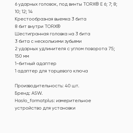
6 ударных головок, под винты TORX® E 6; 7; 8;
10; 12; 14
Крестообразная выемка 3 бита
8 бит внутри TORX®
Шестигранная головка на 3 бита
3 бита с несколькими зубьями
2 ударных удлинителя с углом поворота 75;
150 мм
1-битный адаптер
1 адаптер для торцевого ключа
Производительность: 40 шт.
Бренд: ASW.
Hasło_formatplus: измерительное
устройство для установки