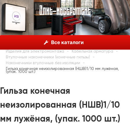
О нас
Каталог
Haupa
Все каталоги
Каталог инструментов HAUPA
Изделия для электромонтажа
Кабельная арматура
Втулочные наконечники (конечные гильзы)
Наконечники втулочные без изоляции
Гильза конечная неизолированная (НШВ)1/10 мм лужёная,
(упак. 1000 шт.)
Гильза конечная
неизолированная (НШВ)1/10
мм лужёная, (упак. 1000 шт.)