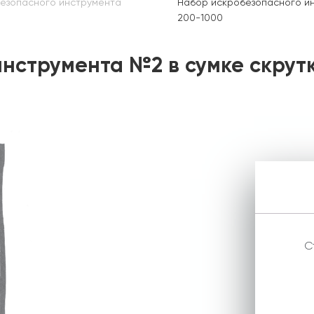
езопасного инструмента
Набор искробезопасного инс
200-1000
струмента №2 в сумке скрутке
С