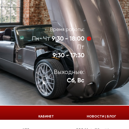
Время работы:
9:30 - 18:00
Пн-Чт
Пт
9:30 - 17:30
Выходные:
Сб, Вс
924-55-30
КАБИНЕТ
НОВОСТИ | БЛОГ
924-55-33