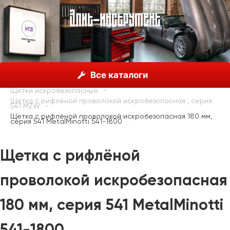
О нас
Каталог
Metalminotti, Италия
Все каталоги
Шпатели, скребки и ножи искробезопасные
Щетки искробезопасные
Щетка с рифлёной проволокой искробезопасная , серия
541 MZW
Щетка с рифлёной проволокой искробезопасная 180 мм,
серия 541 MetalMinotti 541-1800
Щетка с рифлёной
проволокой искробезопасная
180 мм, серия 541 MetalMinotti
541-1800