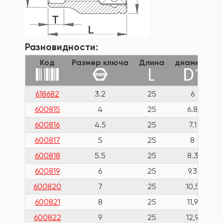
Разновидности:
Код
Размер ключа
Длина
диаметр
618682
3.2
25
6
600815
4
25
6.8
600816
4.5
25
7.1
600817
5
25
8
600818
5.5
25
8.3
600819
6
25
9.3
600820
7
25
10,5
600821
8
25
11,9
600822
9
25
12,9