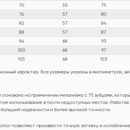
70
55
75
76
57
80
82
57
84
88
57
87
94
68
93
100
68
97
105
68
103
онный характер. Все размеры указаны в миллиметрах, вес
основана на применении механизма с 75 зубцами, который 
тое использование в почти недоступных местах. Работая
 большей надёжности и более высокой точности.
Unior позволяют произвести точную затяжку и ослабление 