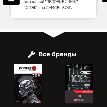
компанией
"ДЕЛОВЫЕ ЛИНИИ"
,
"СДЭК"
или
САМОВЫВОЗ
".
Все бренды