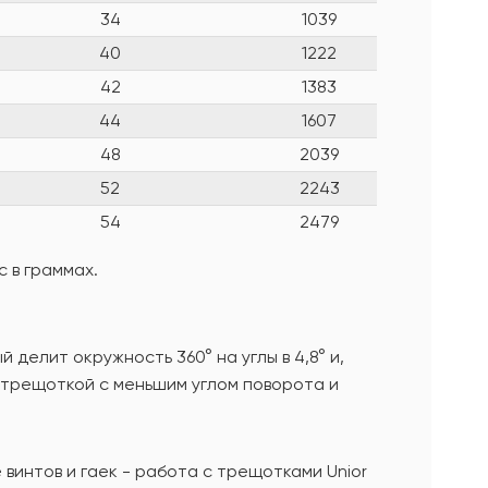
34
1039
40
1222
42
1383
44
1607
48
2039
52
2243
54
2479
 в граммах.
делит окружность 360° на углы в 4,8° и,
 трещоткой с меньшим углом поворота и
винтов и гаек - работа с трещотками Unior