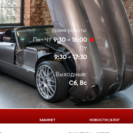
Время работы:
9:30 - 18:00
Пн-Чт
Пт
9:30 - 17:30
Выходные:
Сб, Вс
924-55-30
КАБИНЕТ
НОВОСТИ | БЛОГ
924-55-33