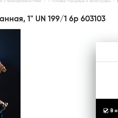
ые с принадлежностями
1" головки торцевые и аксессуары
нная, 1" UN 199/1 6p 603103
В 