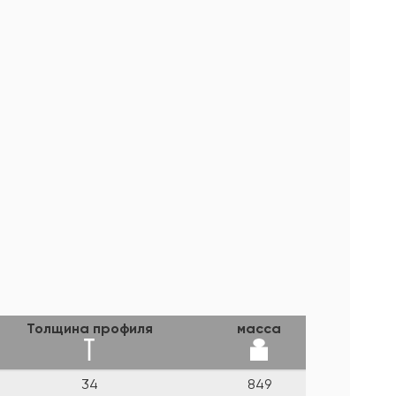
Толщина профиля
масса
34
849