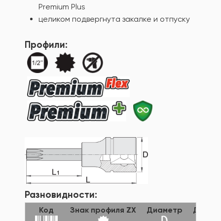
Premium Plus
целиком подвергнута закалке и отпуску
Профили:
Разновидности:
Код
Знак профиля ZX
Диаметр
Длина