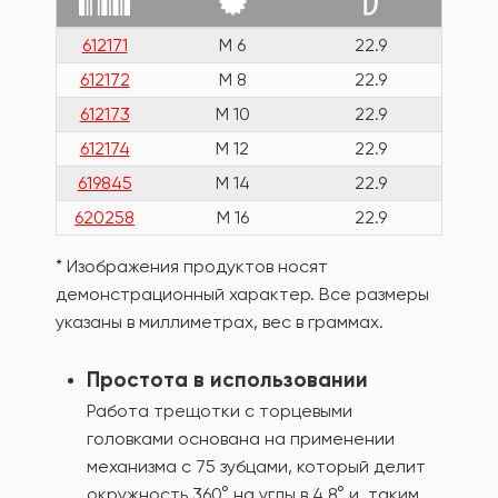
612171
M 6
22.9
100
612172
M 8
22.9
100
612173
M 10
22.9
100
612174
M 12
22.9
100
619845
M 14
22.9
100
620258
M 16
22.9
100
* Изображения продуктов носят
демонстрационный характер. Все размеры
указаны в миллиметрах, вес в граммах.
Простота в использовании
Работа трещотки с торцевыми
головками основана на применении
механизма с 75 зубцами, который делит
окружность 360° на углы в 4,8° и, таким