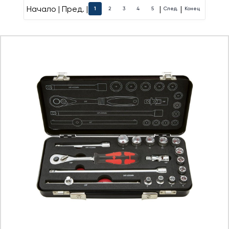
Начало | Пред. |
|
|
1
2
3
4
5
След.
Конец