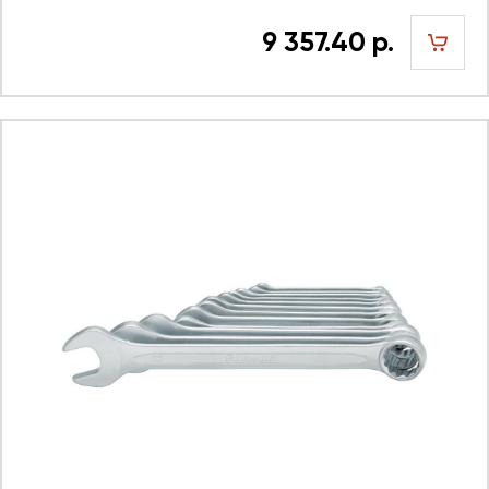
9 357.40 р.
шт