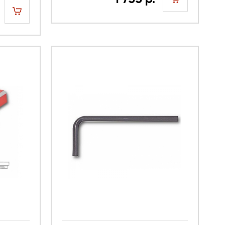
шт
шт