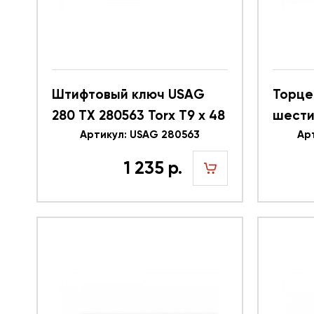
Штифтовый ключ USAG
Торце
280 TX 280563 Torx T9 x 48
шести
Артикул: USAG 280563
3/8 EL
Ар
удлин
1 235 р.
шт