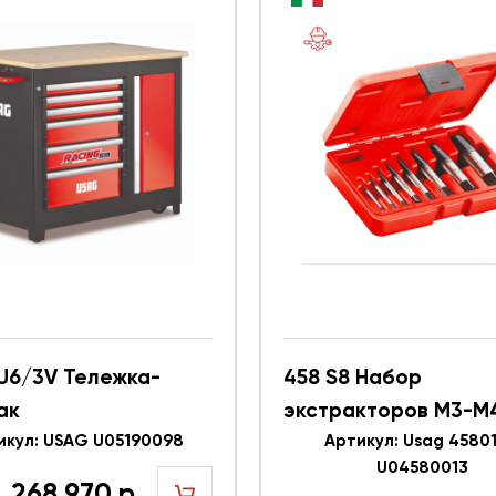
BU6/3V Тележка-
458 S8 Набор
ак
экстракторов М3-M
ументальная, 6
икул: USAG U05190098
шпилек и болтов 8 ш
Артикул: Usag 45801
U04580013
в, боковой шкаф,
Usag 458013 / U0458
268 970 р.