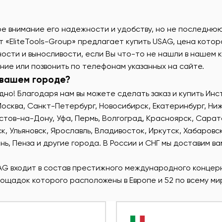
е внимание его надежности и удобству, но не последню
нт
«EliteTools-Group» предлагает купить USAG, цена котор
ости и выносливости, если Вы что-то не нашли в нашем к
ние или позвонить по телефонам указанных на сайте.
 вашем городе?
дно! Благодаря нам вы можете сделать заказ и купить Ин
 Москва, Санкт-Петербург, Новосибирск, Екатеринбург, Ни
остов-на-Дону, Уфа, Пермь, Волгоград, Красноярск, Сарат
, Ульяновск, Ярославль, Владивосток, Иркутск, Хабаровск
нь, Пенза и другие города. В России и СНГ мы доставим ва
SAG входит в состав престижного международного концер
ощадок которого расположены в Европе и 52 по всему ми