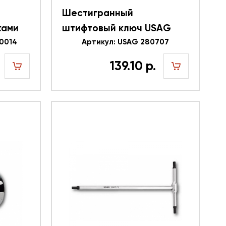
Шестигранный
ками
штифтовый ключ USAG
0x94мм
0014
280 N 280707 4,5 x 75
Артикул: USAG 280707
80014
короткий вороненый
139.10 р.
шт
шт