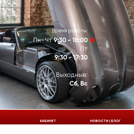
Время работы:
9:30 - 18:00
Пн-Чт
Пт
9:30 - 17:30
Выходные:
Сб, Вс
924-55-30
КАБИНЕТ
НОВОСТИ | БЛОГ
924-55-33