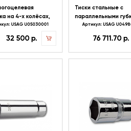
ногоцелевая
Тиски стальные с
ка на 4-х колёсах,
параллельными губ
U05030001
икул: USAG U05030001
150мм 498 B 150x20
Артикул: USAG U0498
L=460 мм USAG U049
32 500 р.
76 711.70 р.
шт