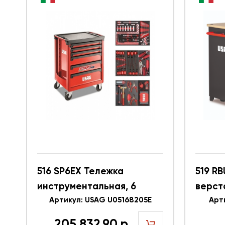
516 SP6EX Тележка
519 R
инструментальная, 6
верст
ящиков с набором
Артикул: USAG U05168205E
инстр
Арт
инструмента 263
ящико
205 832.90 р.