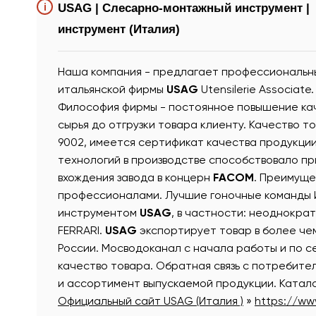
i
USAG
| Слесарно-монтажный инструмент |
инструмент (Италия)
Наша компания - предлагает профессиональны
итальянской фирмы
USAG
Utensilerie Associat
Философия фирмы - постоянное повышение кач
сырья до отгрузки товара клиенту. Качество
9002, имеется сертификат качества продукции
технологий в производстве способствовало п
вхождения завода в концерн
FACOM
. Преимущ
профессионалами. Лучшие гоночные команды Ит
инструментом
USAG
, в частности: неоднокра
FERRARI.
USAG
экспортирует товар в более чем
России. Мосводоканал с начала работы и по 
качество товара. Обратная связь с потребит
и ассортимент выпускаемой продукции. Катал
Официальный сайт USAG (Италия )
»
https://ww