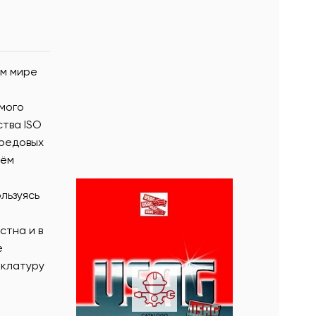
ём мире
мого
тва ISO
ередовых
тём
льзуясь
стна и в
е
нклатуру