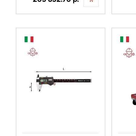
предмета, USAG
(пуст
шт
U05168205E