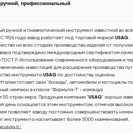
ручной, профессиональный
й ручной и пневматический инструмент известной во вс
e. С 1926 года завод работает под торговой маркой
USAG
.
ества на всех стадиях производства изделий от получае
 товара подтверждено международным сертификатом качес
 ГОСТ Р. Использование современного оборудования и п
ривлечению инвестиций для расширения производства пу
ества инструмента
USAG
по достоинству оценены
алии готовят свои "болиды", автомобили и мотоциклы по
тный чемпион в классе "Формула-1" - команда
 50 стран мира. Продукция компании "
USAG
" хорошо изве
сей день оснащается этим инструментом, отмечая высоко
елем позволяет заводу постоянно совершенствовать номе
ог инструмента насчитывает более 5000 наименований.
w.usag.it/