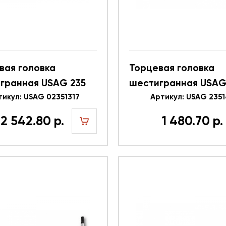
вая головка
Торцевая головка
гранная USAG 235
шестигранная USAG
N 02351317 19 мм 3/8"
тикул: USAG 02351317
3/8 E 235146 22 мм 3
Артикул: USAG 235
енная
2 542.80 р.
1 480.70 р.
шт