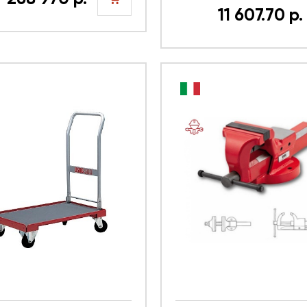
ой) USAG U05190098
11 607.70 р.
шт