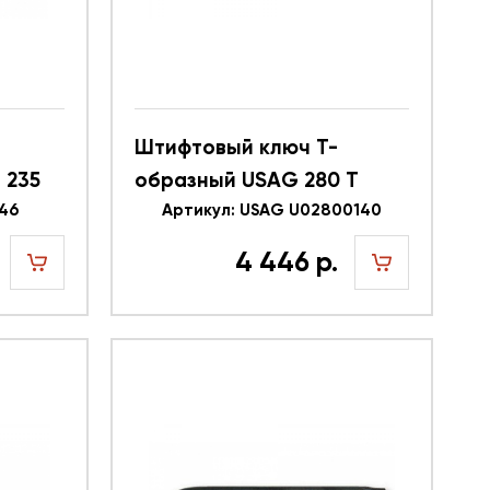
Штифтовый ключ Т-
 235
образный USAG 280 T
/8"
146
U02800140 HEX 9 x 280
Артикул: USAG U02800140
4 446 р.
шт
шт