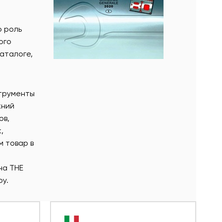
ю роль
ого
аталоге,
струменты
жний
ов,
,
м товар в
на THE
ру.