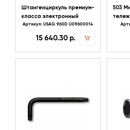
Штангенциркуль премиум-
503 М
класса электронный
тележ
150мм и точностью до
Артикул: USAG 960D U09600014
USAG 
Арт
1/100 мм, с глубиномером
15 640.30 р.
USAG 960D U09600015
шт
производитель Италия