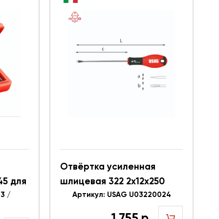
Отвёртка усиленная
45 для
шлицевая 322 2x12x250
т.,
3 /
USAG U03220024
Артикул: USAG U03220024
0013
1 755 р.