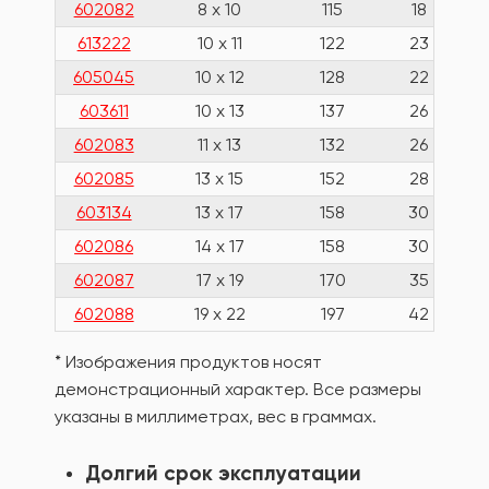
602082
8 x 10
115
18
613222
10 x 11
122
23
605045
10 x 12
128
22
603611
10 x 13
137
26
602083
11 x 13
132
26
602085
13 x 15
152
28
603134
13 x 17
158
30
602086
14 x 17
158
30
602087
17 x 19
170
35
602088
19 x 22
197
42
* Изображения продуктов носят
демонстрационный характер. Все размеры
указаны в миллиметрах, вес в граммах.
Долгий срок эксплуатации