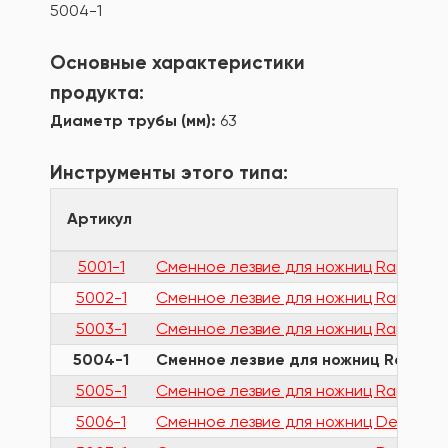
5004-1
Основные характеристики
продукта:
Диаметр трубы (мм):
63
Инструменты этого типа:
Артикул
Наз
5001-1
Сменное лезвие для ножниц Raptor 50
5002-1
Сменное лезвие для ножниц Raptor 50
5003-1
Сменное лезвие для ножниц Raptor 50
5004-1
Сменное лезвие для ножниц Raptor 
5005-1
Сменное лезвие для ножниц Raptor 50
5006-1
Сменное лезвие для ножниц Denakut 