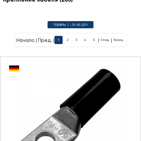
ТОВАРЫ 1 - 51 ИЗ 2211
Начало | Пред. |
|
|
1
2
3
4
5
След.
Конец