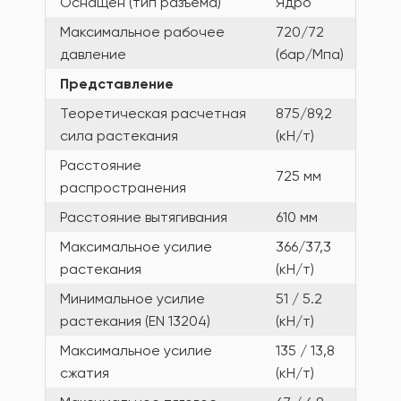
Оснащен (тип разъема)
Ядро
Максимальное рабочее
720/72
давление
(бар/Мпа)
Представление
Теоретическая расчетная
875/89,2
сила растекания
(кН/т)
Расстояние
725 мм
распространения
Расстояние вытягивания
610 мм
Максимальное усилие
366/37,3
растекания
(кН/т)
Минимальное усилие
51 / 5.2
растекания (EN 13204)
(кН/т)
Максимальное усилие
135 / 13,8
сжатия
(кН/т)