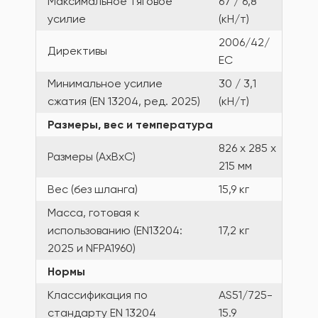
Максимальное тяговое
67 / 6,8
усилие
(кН/т)
2006/42/
Директивы
ЕС
Минимальное усилие
30 / 3,1
сжатия (EN 13204, ред. 2025)
(кН/т)
Размеры, вес и температура
826 x 285 x
Размеры (AxBxC)
215 мм
Вес (без шланга)
15,9 кг
Масса, готовая к
использованию (EN13204:
17,2 кг
2025 и NFPA1960)
Нормы
Классификация по
AS51/725-
стандарту EN 13204
15.9