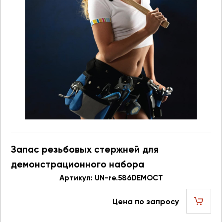
Запас резьбовых стержней для
демонстрационного набора
586.596DEMOCT UN re.586DEMOCT 623748
Артикул: UN-re.586DEMOCT
Цена по запросу
шт