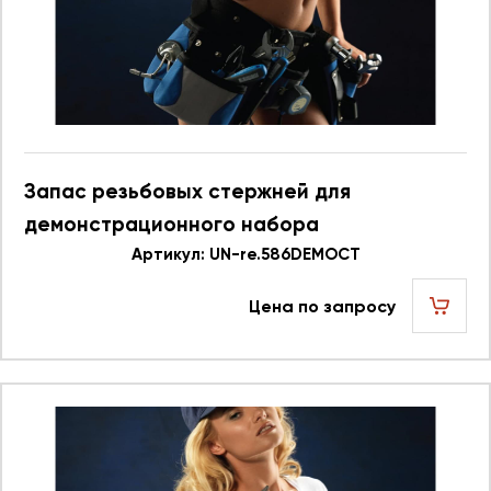
Запас резьбовых стержней для
демонстрационного набора
586.596DEMOCT UN re.586DEMOCT 623748
Артикул: UN-re.586DEMOCT
Цена по запросу
шт