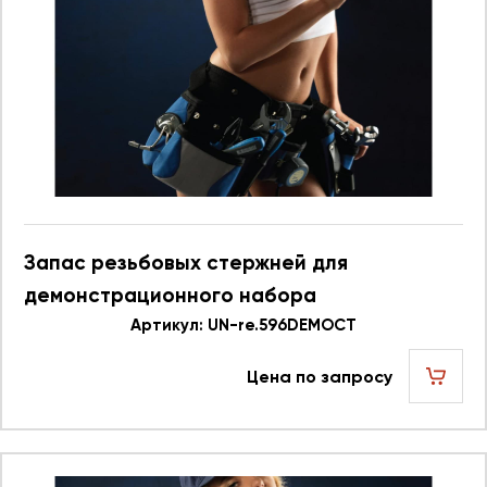
Запас резьбовых стержней для
демонстрационного набора
586.596DEMOCT UN re.596DEMOCT 623749
Артикул: UN-re.596DEMOCT
Цена по запросу
шт