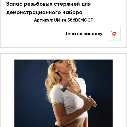
Запас резьбовых стержней для
демонстрационного набора
586.596DEMOCT UN re.586DEMOCT 623748
Артикул: UN-re.586DEMOCT
Цена по запросу
шт