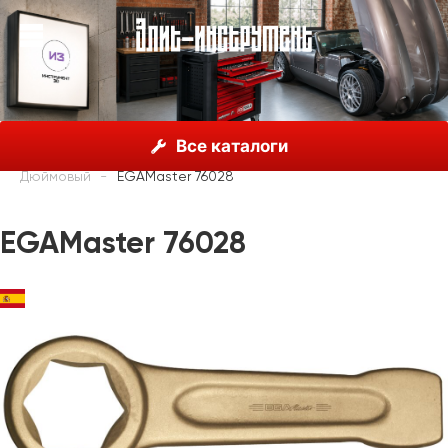
О нас
Каталог
EGAMaster
Неискрящий
Все каталоги
Гаечные ключи
Отбойное кольцо
6-гранный
Дюймовый
EGAMaster 76028
EGAMaster 76028