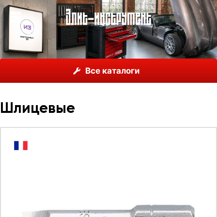
О нас
Каталог
Facom, Франция
Биты
Все каталоги
Standard
Шлицевые
Шлицевые