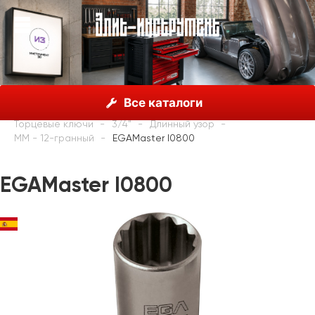
О нас
Каталог
EGAMaster
Все каталоги
Inox (нержавеющая сталь) инструменты
SS 304
Торцевые ключи
3/4"
Длинный узор
MM - 12-гранный
EGAMaster I0800
EGAMaster I0800