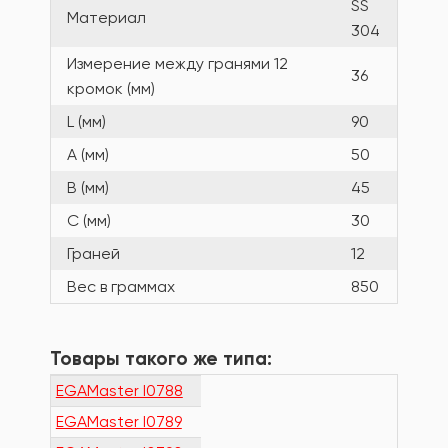
SS
Материал
304
Измерение между гранями 12
36
кромок (мм)
L (мм)
90
A (мм)
50
B (мм)
45
C (мм)
30
Граней
12
Вес в граммах
850
Товары такого же типа:
EGAMaster I0788
EGAMaster I0789