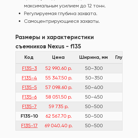
максимальным усилием до 12 тонн.
Регулируемая глубина захвата.
Самоцентрирующиеся захваты.
Размеры и характеристики
съемников Nexus - f135
Код
Цена
Ширина, мм
Глубина, 
F135-3
52 990.60 р.
50–300
175
F135-4
55 347.50 р.
50–350
275
F135-5
57 098.60 р.
50–400
325
F135-6
58 051.50 р.
50–450
375
F135-7
59 735 р.
50–500
425
F135-10
62 567.70 р.
50–500
575
F135-17
69 040.40 р.
50–500
925