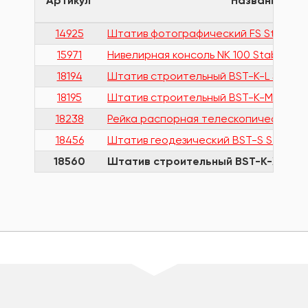
Артикул
Название то
14925
Штатив фотографический FS Stabila 1
15971
Нивелирная консоль NK 100 Stabila 159
18194
Штатив строительный BST-K-L Stabila
18195
Штатив строительный BST-K-M Stabila 
18238
Рейка распорная телескопическая 20 -
18456
Штатив геодезический BST-S Stabila 1
18560
Штатив строительный BST-K-XL Stab
шт